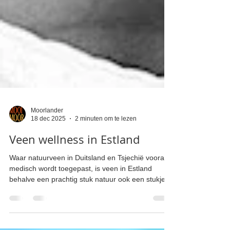
Moorlander
18 dec 2025
2 minuten om te lezen
Veen wellness in Estland
Waar natuurveen in Duitsland en Tsjechië vooral
medisch wordt toegepast, is veen in Estland
behalve een prachtig stuk natuur ook een stukje
wellness dat in resorts en thuis wordt gebruikt. De
resorts, net als in Duitsland of Tsjechië bieden
veenbaden en veenpakkingen aan. Maar in