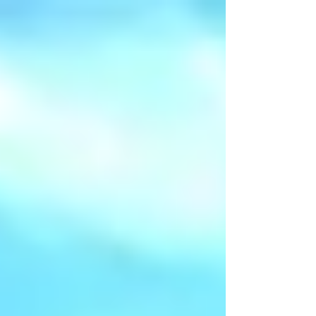
Estland maken ze er iets moois van. Niet de
roestvijstalen badkuipen en streng medisch
personeel, maar vriendelijke medewerkers die
graag tijd aan je besteden. Het resultaat is
hetzelfde, alleen de